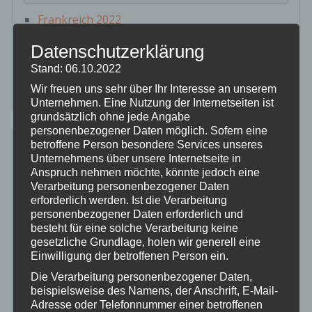
Frankreich 2022
Clever gelöst…DER PINÖPEL
Datenschutzerklärung
Darf ich vorstellen…unsere Neue
Can Am und der Cyberangriff…
Stand: 06.10.2022
Rauchen gefährdet die Gesundheit….
Wir freuen uns sehr über Ihr Interesse an unserem
Unternehmen. Eine Nutzung der Internetseiten ist
grundsätzlich ohne jede Angabe
personenbezogener Daten möglich. Sofern eine
betroffene Person besondere Services unseres
Dies & Das
Unternehmens über unsere Internetseite in
Anspruch nehmen möchte, könnte jedoch eine
„Klamotten im Offroadpark“, was trägst Du?
Verarbeitung personenbezogener Daten
Die Würfel sind gefallen…
erforderlich werden. Ist die Verarbeitung
personenbezogener Daten erforderlich und
When the shit hits the fan…der Fluchtrucksack
besteht für eine solche Verarbeitung keine
Hilfe für die Ukraine, auch wir haben geholfen
gesetzliche Grundlage, holen wir generell eine
bevor Du die Alpen befährst
Einwilligung der betroffenen Person ein.
sehr enttäuschend…Akaso Brave 7 Action Cam
Die Verarbeitung personenbezogener Daten,
5 Jahre Can Am Outlander 400 Max EFI…
beispielsweise des Namens, der Anschrift, E-Mail-
Herzlich Willkommen Tim & Isa
Adresse oder Telefonnummer einer betroffenen