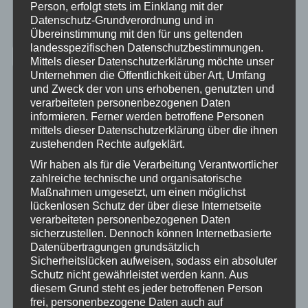
Danke Stefan….
Person, erfolgt stets im Einklang mit der
Datenschutz-Grundverordnung und in
Unser „Draufgänger“ im September
Übereinstimmung mit den für uns geltenden
landesspezifischen Datenschutzbestimmungen.
Mittels dieser Datenschutzerklärung möchte unser
Unternehmen die Öffentlichkeit über Art, Umfang
Offroad Deutschland
und Zweck der von uns erhobenen, genutzten und
verarbeiteten personenbezogenen Daten
informieren. Ferner werden betroffene Personen
03197 Jänschwalde
mittels dieser Datenschutzerklärung über die ihnen
04880 Elsnig (bei Torgau)
zustehenden Rechte aufgeklärt.
27628 Wulbüttel
Wir haben als für die Verarbeitung Verantwortlicher
34497 Bad Arolsen-Mengeringhausen
zahlreiche technische und organisatorische
39649 Peckfitz Gardelegen 09-2020
Maßnahmen umgesetzt, um einen möglichst
39649 Peckfitz Gardelegen 04-2019
lückenlosen Schutz der über diese Internetseite
39649 Peckfitz Gardelegen 2019
verarbeiteten personenbezogenen Daten
sicherzustellen. Dennoch können Internetbasierte
39649 Peckfitz Gardelegen 2018
Datenübertragungen grundsätzlich
49584 Fürstenau 2019
Sicherheitslücken aufweisen, sodass ein absoluter
49584 Fürstenau 2018
Schutz nicht gewährleistet werden kann. Aus
91799 Langenaltheim
diesem Grund steht es jeder betroffenen Person
frei, personenbezogene Daten auch auf