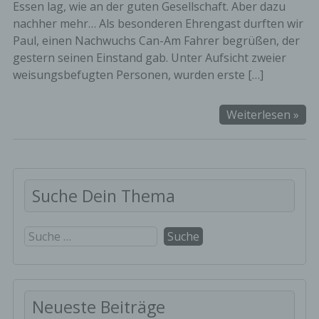
Essen lag, wie an der guten Gesellschaft. Aber dazu
nachher mehr… Als besonderen Ehrengast durften wir
Paul, einen Nachwuchs Can-Am Fahrer begrüßen, der
gestern seinen Einstand gab. Unter Aufsicht zweier
weisungsbefugten Personen, wurden erste […]
Sta
Weiterlesen »
bei
City
Do
in
Suche Dein Thema
Mas
Suche
nach:
Neueste Beiträge