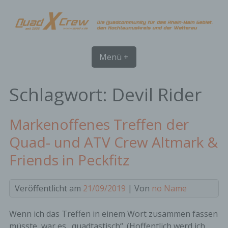
Skip
to
content
Menü +
Schlagwort:
Devil Rider
Markenoffenes Treffen der
Quad- und ATV Crew Altmark &
Friends in Peckfitz
Veröffentlicht am
21/09/2019
| Von
no Name
Wenn ich das Treffen in einem Wort zusammen fassen
müsste, war es „quadtastisch“. (Hoffentlich werd ich