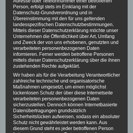
Adresse oder Telefonnummer einer betroffenen
Herzlich Willkommen Tim & Isa
Person, erfolgt stets im Einklang mit der
Datenschutz-Grundverordnung und in
Danke Stefan….
Übereinstimmung mit den für uns geltenden
Unser „Draufgänger“ im September
landesspezifischen Datenschutzbestimmungen.
Mittels dieser Datenschutzerklärung möchte unser
Unternehmen die Öffentlichkeit über Art, Umfang
und Zweck der von uns erhobenen, genutzten und
Offroad Deutschland
verarbeiteten personenbezogenen Daten
informieren. Ferner werden betroffene Personen
mittels dieser Datenschutzerklärung über die ihnen
03197 Jänschwalde
zustehenden Rechte aufgeklärt.
04880 Elsnig (bei Torgau)
Wir haben als für die Verarbeitung Verantwortlicher
27628 Wulbüttel
zahlreiche technische und organisatorische
34497 Bad Arolsen-Mengeringhausen
Maßnahmen umgesetzt, um einen möglichst
39649 Peckfitz Gardelegen 09-2020
lückenlosen Schutz der über diese Internetseite
39649 Peckfitz Gardelegen 04-2019
verarbeiteten personenbezogenen Daten
sicherzustellen. Dennoch können Internetbasierte
39649 Peckfitz Gardelegen 2019
Datenübertragungen grundsätzlich
39649 Peckfitz Gardelegen 2018
Sicherheitslücken aufweisen, sodass ein absoluter
49584 Fürstenau 2019
Schutz nicht gewährleistet werden kann. Aus
49584 Fürstenau 2018
diesem Grund steht es jeder betroffenen Person