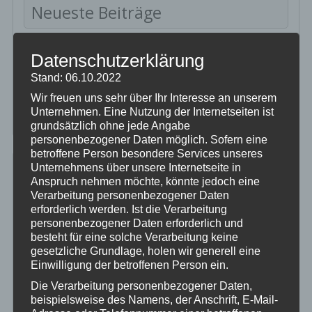
Pec
Neueste Beiträge
Frankreich 2022
Datenschutzerklärung
Clever gelöst…DER PINÖPEL
Darf ich vorstellen…unsere Neue
Stand: 06.10.2022
Can Am und der Cyberangriff…
Wir freuen uns sehr über Ihr Interesse an unserem
Rauchen gefährdet die Gesundheit….
Unternehmen. Eine Nutzung der Internetseiten ist
grundsätzlich ohne jede Angabe
personenbezogener Daten möglich. Sofern eine
betroffene Person besondere Services unseres
Unternehmens über unsere Internetseite in
Dies & Das
Anspruch nehmen möchte, könnte jedoch eine
Verarbeitung personenbezogener Daten
„Klamotten im Offroadpark“, was trägst Du?
erforderlich werden. Ist die Verarbeitung
personenbezogener Daten erforderlich und
Die Würfel sind gefallen…
besteht für eine solche Verarbeitung keine
When the shit hits the fan…der Fluchtrucksack
gesetzliche Grundlage, holen wir generell eine
Hilfe für die Ukraine, auch wir haben geholfen
Einwilligung der betroffenen Person ein.
bevor Du die Alpen befährst
Die Verarbeitung personenbezogener Daten,
sehr enttäuschend…Akaso Brave 7 Action Cam
beispielsweise des Namens, der Anschrift, E-Mail-
5 Jahre Can Am Outlander 400 Max EFI…