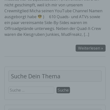
nicht geschimpft, weil ich mir von unserem
Crewmitglied Micha seinen YouTube Channel Namen
ausgeborgt habe
) 610 Quads- und ATVs sowie
ein paar vereinsamte Side-By-Sides waren im
Offroadgelände unterwegs. Neben der Quad-X-Crew
waren die Kiesgruben Junkies, MudFreakz, […]
Mar
Weiterlesen »
Tre
der
Qua
un
Suche Dein Thema
AT
Cre
Alt
Suche
&
nach:
Fri
in