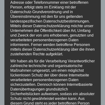
Adresse oder Telefonnummer einer betroffenen
5 Jahre Can Am Outlander 400 Max EFI…
Person, erfolgt stets im Einklang mit der
Herzlich Willkommen Tim & Isa
Datenschutz-Grundverordnung und in
Danke Stefan….
Übereinstimmung mit den für uns geltenden
landesspezifischen Datenschutzbestimmungen.
Unser „Draufgänger“ im September
Mittels dieser Datenschutzerklärung möchte unser
Unternehmen die Öffentlichkeit über Art, Umfang
und Zweck der von uns erhobenen, genutzten und
verarbeiteten personenbezogenen Daten
Offroad Deutschland
informieren. Ferner werden betroffene Personen
mittels dieser Datenschutzerklärung über die ihnen
zustehenden Rechte aufgeklärt.
03197 Jänschwalde
04880 Elsnig (bei Torgau)
Wir haben als für die Verarbeitung Verantwortlicher
zahlreiche technische und organisatorische
27628 Wulbüttel
Maßnahmen umgesetzt, um einen möglichst
34497 Bad Arolsen-Mengeringhausen
lückenlosen Schutz der über diese Internetseite
39649 Peckfitz Gardelegen 09-2020
verarbeiteten personenbezogenen Daten
39649 Peckfitz Gardelegen 04-2019
sicherzustellen. Dennoch können Internetbasierte
39649 Peckfitz Gardelegen 2019
Datenübertragungen grundsätzlich
Sicherheitslücken aufweisen, sodass ein absoluter
39649 Peckfitz Gardelegen 2018
Schutz nicht gewährleistet werden kann. Aus
49584 Fürstenau 2019
diesem Grund steht es jeder betroffenen Person