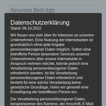
08.
Neueste Beiträge
Frankreich 2022
Datenschutzerklärung
Clever gelöst…DER PINÖPEL
Stand: 06.10.2022
Darf ich vorstellen…unsere Neue
Wir freuen uns sehr über Ihr Interesse an unserem
Can Am und der Cyberangriff…
Unternehmen. Eine Nutzung der Internetseiten ist
Rauchen gefährdet die Gesundheit….
grundsätzlich ohne jede Angabe
personenbezogener Daten möglich. Sofern eine
betroffene Person besondere Services unseres
Unternehmens über unsere Internetseite in
Anspruch nehmen möchte, könnte jedoch eine
Dies & Das
Verarbeitung personenbezogener Daten
erforderlich werden. Ist die Verarbeitung
„Klamotten im Offroadpark“, was trägst Du?
personenbezogener Daten erforderlich und
Die Würfel sind gefallen…
besteht für eine solche Verarbeitung keine
gesetzliche Grundlage, holen wir generell eine
When the shit hits the fan…der Fluchtrucksack
Einwilligung der betroffenen Person ein.
Hilfe für die Ukraine, auch wir haben geholfen
Die Verarbeitung personenbezogener Daten,
bevor Du die Alpen befährst
beispielsweise des Namens, der Anschrift, E-Mail-
sehr enttäuschend…Akaso Brave 7 Action Cam