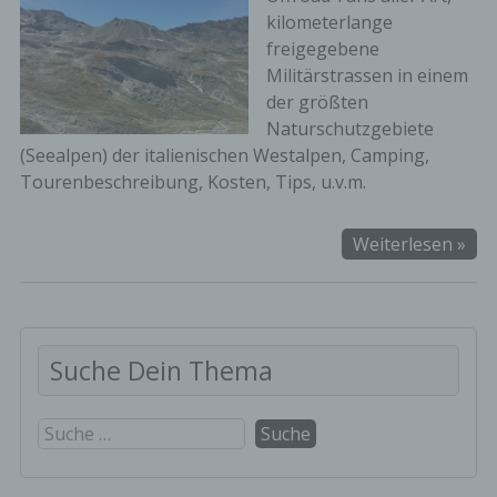
kilometerlange
freigegebene
Militärstrassen in einem
der größten
Naturschutzgebiete
(Seealpen) der italienischen Westalpen, Camping,
Tourenbeschreibung, Kosten, Tips, u.v.m.
Qu
Weiterlesen »
Tou
in
den
ita
Suche Dein Thema
Wes
(Se
vo
Suche
01.
nach:
–