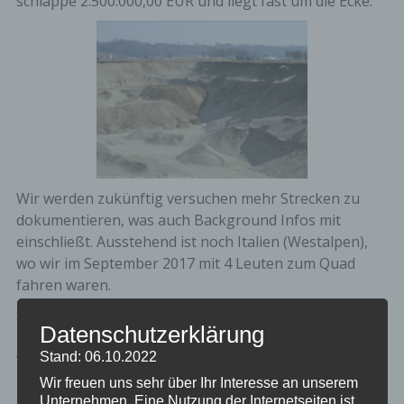
schlappe 2.500.000,00 EUR und liegt fast um die Ecke.
Wir werden zukünftig versuchen mehr Strecken zu
dokumentieren, was auch Background Infos mit
einschließt. Ausstehend ist noch Italien (Westalpen),
wo wir im September 2017 mit 4 Leuten zum Quad
fahren waren.
Solltet ihr auch den einen oder anderen Geheimtipp im
Datenschutzerklärung
In- und Ausland kennen, auf der
Quad, oder ATV
fahren
möglich ist, könnt ihr diese Infos gerne auf
Stand: 06.10.2022
unserer Seite publizieren. Ihr könnt euch selbst einen
Wir freuen uns sehr über Ihr Interesse an unserem
Zugang einrichten, oder uns einfach die Infos nebst
Unternehmen. Eine Nutzung der Internetseiten ist