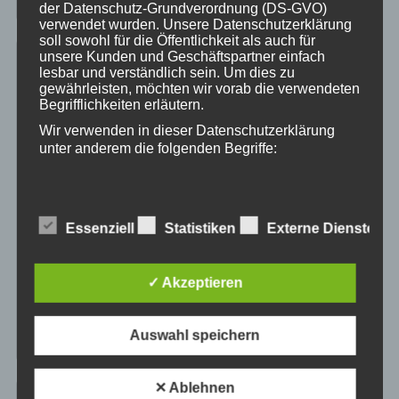
der Datenschutz-Grundverordnung (DS-GVO)
verwendet wurden. Unsere Datenschutzerklärung
soll sowohl für die Öffentlichkeit als auch für
unsere Kunden und Geschäftspartner einfach
Offroad Deutschland
lesbar und verständlich sein. Um dies zu
gewährleisten, möchten wir vorab die verwendeten
Begrifflichkeiten erläutern.
03197 Jänschwalde
Wir verwenden in dieser Datenschutzerklärung
04880 Elsnig (bei Torgau)
unter anderem die folgenden Begriffe:
27628 Wulbüttel
34497 Bad Arolsen-Mengeringhausen
39649 Peckfitz Gardelegen 09-2020
a) personenbezogene Daten
39649 Peckfitz Gardelegen 04-2019
Essenziell
Statistiken
Externe Dienste
39649 Peckfitz Gardelegen 2019
Personenbezogene Daten sind alle
39649 Peckfitz Gardelegen 2018
Informationen, die sich auf eine identifizierte
49584 Fürstenau 2019
✓ Akzeptieren
oder identifizierbare natürliche Person (im
49584 Fürstenau 2018
Folgenden „betroffene Person") beziehen. Als
identifizierbar wird eine natürliche Person
91799 Langenaltheim
Auswahl speichern
angesehen, die direkt oder indirekt,
insbesondere mittels Zuordnung zu einer
Kennung wie einem Namen, zu einer
Kennnummer, zu Standortdaten, zu einer
✕ Ablehnen