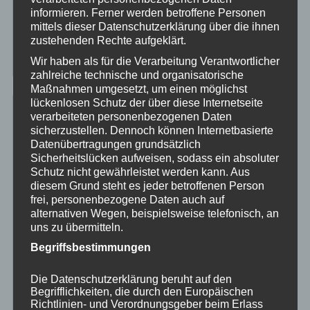
Clever gelöst…DER PINÖPEL
informieren. Ferner werden betroffene Personen
Darf ich vorstellen…unsere Neue
mittels dieser Datenschutzerklärung über die ihnen
Can Am und der Cyberangriff…
zustehenden Rechte aufgeklärt.
Rauchen gefährdet die Gesundheit….
Wir haben als für die Verarbeitung Verantwortlicher
zahlreiche technische und organisatorische
Maßnahmen umgesetzt, um einen möglichst
lückenlosen Schutz der über diese Internetseite
Dies & Das
verarbeiteten personenbezogenen Daten
sicherzustellen. Dennoch können Internetbasierte
Datenübertragungen grundsätzlich
„Klamotten im Offroadpark“, was trägst Du?
Sicherheitslücken aufweisen, sodass ein absoluter
Die Würfel sind gefallen…
Schutz nicht gewährleistet werden kann. Aus
When the shit hits the fan…der Fluchtrucksack
diesem Grund steht es jeder betroffenen Person
Hilfe für die Ukraine, auch wir haben geholfen
frei, personenbezogene Daten auch auf
alternativen Wegen, beispielsweise telefonisch, an
bevor Du die Alpen befährst
uns zu übermitteln.
sehr enttäuschend…Akaso Brave 7 Action Cam
Begriffsbestimmungen
5 Jahre Can Am Outlander 400 Max EFI…
Herzlich Willkommen Tim & Isa
Die Datenschutzerklärung beruht auf den
Danke Stefan….
Begrifflichkeiten, die durch den Europäischen
Unser „Draufgänger“ im September
Richtlinien- und Verordnungsgeber beim Erlass