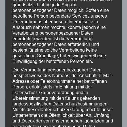
grundsätzlich ohne jede Angabe
Fotos per E-Mail zusenden, wir erstellen dann den
personenbezogener Daten möglich. Sofern eine
Beitrag.
betroffene Person besondere Services unseres
Unternehmens über unsere Internetseite in
Anspruch nehmen möchte, könnte jedoch eine
Kategorie:
Neueste Beiträge
| Schlagwort:
ATV
Verarbeitung personenbezogener Daten
fahren
,
Quad fahren
,
Quadfahren
erforderlich werden. Ist die Verarbeitung
personenbezogener Daten erforderlich und
besteht für eine solche Verarbeitung keine
gesetzliche Grundlage, holen wir generell eine
Einwilligung der betroffenen Person ein.
Suche Dein Thema
Die Verarbeitung personenbezogener Daten,
beispielsweise des Namens, der Anschrift, E-Mail-
Suche
Adresse oder Telefonnummer einer betroffenen
nach:
Person, erfolgt stets im Einklang mit der
Datenschutz-Grundverordnung und in
Übereinstimmung mit den für uns geltenden
landesspezifischen Datenschutzbestimmungen.
Neueste Beiträge
Mittels dieser Datenschutzerklärung möchte unser
Unternehmen die Öffentlichkeit über Art, Umfang
Frankreich 2022
und Zweck der von uns erhobenen, genutzten und
verarbeiteten personenbezogenen Daten